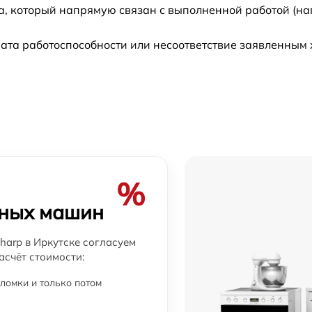
а, который напрямую связан с выполненной работой (на
от 60 мин
ата работоспособности или несоответствие заявленным
от 60 мин
ны
от 60 мин
от 60 мин
%
от 60 мин
чных машин
от 60 мин
arp в Иркутске согласуем
асчёт стоимости:
от 60 мин
ломки и только потом