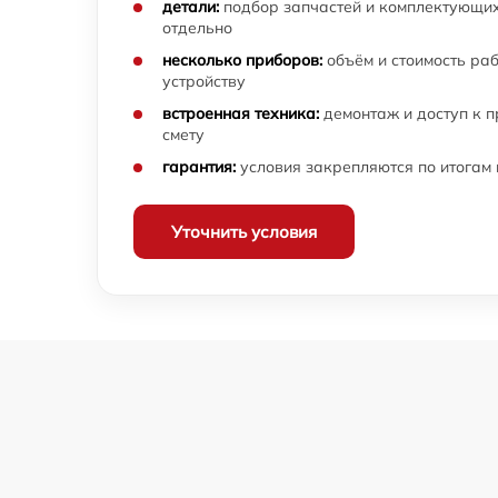
детали:
подбор запчастей и комплектующих
машины Sharp
отдельно
Ремонт или замена патрубка посудомоечно
несколько приборов:
объём и стоимость ра
машины Sharp
устройству
встроенная техника:
демонтаж и доступ к 
Замена сливного насоса посудомоечной
смету
машины Sharp
гарантия:
условия закрепляются по итогам
Ремонт или замена дозатора моющих
средств посудомоечной машины Sharp
Уточнить условия
Регулировка прессостата посудомоечной
машины Sharp
Разблокировка циркуляционного насоса
посудомоечной машины Sharp
Очистка фильтров посудомоечной машины
Sharp
Замена циркуляционного насоса
посудомоечной машины Sharp
Замена улитки посудомоечной машины