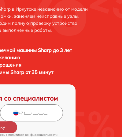
arp в Иркутске независимо от модели
ломки, заменяем неисправные узлы,
одим полную проверку устройства
а выполненные работы.
ечной машины Sharp до 3 лет
 желанию
бращения
ны Sharp от 35 минут
я со специалистом
вку
есь c
политикой конфиденциальности