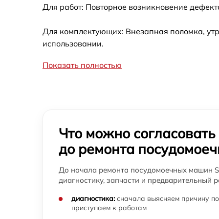
машины Sharp
Для работ: Повторное возникновение дефект
Замена пускового конденсатора
циркуляционного насоса посудомоечной
Для комплектующих: Внезапная поломка, утр
машины Sharp
использовании.
Замена проточного нагревательного
элемента посудомоечной машины Sharp
Показать полностью
Замена прессостата посудомоечной маши
Sharp
Замена П-образного уплотнителя дверцы
посудомоечной машины Sharp
Что можно согласовать
Замена нижнего уплотнителя дверцы
до ремонта посудомое
посудомоечной машины Sharp
Замена заливного шланга с системой
До начала ремонта посудомоечных машин Sh
Аквастоп посудомоечной машины Sharp
диагностику, запчасти и предварительный р
Замена блока управления посудомоечной
диагностика:
сначала выясняем причину по
машины Sharp
приступаем к работам
Замена водоприёмника посудомоечной