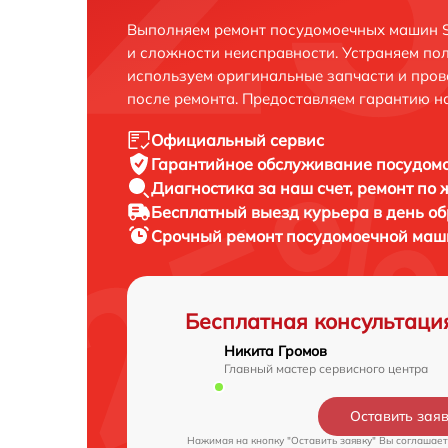
Выполняем ремонт посудомоечных машин Sh
и сложности неисправности. Устраняем по
используем оригинальные запчасти и пров
после ремонта. Предоставляем гарантию н
Официальный сервис
Гарантийное обслуживание
посудомо
Диагностика за наш счет,
ремонт по
Бесплатный выезд курьера
в день о
Срочный ремонт
посудомоечной маши
Бесплатная консультаци
Никита Громов
Главный мастер сервисного центра
Оставить зая
Нажимая на кнопку "Оставить заявку" Вы соглашает