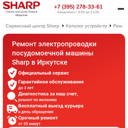
+7 (395) 278-33-61
Сервисный центр Sharp
в
Ежедневно с 9:00 до 21:00
Иркутске
Сервисный центр Sharp
Каталог устройств
Ремон
Ремонт электропроводки
посудомоечной машины
Sharp в Иркутске
Официальный сервис
Гарантийное обслуживание
до 3 лет
Диагностика за наш счет,
ремонт по желанию
Бесплатный выезд курьера
в день обращения
Срочный ремонт
от 35 минут