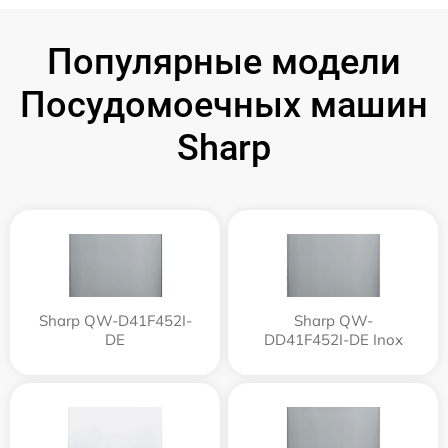
Популярные модели
Посудомоечных машин
Sharp
Sharp QW-D41F452I-
Sharp QW-
DE
DD41F452I-DE Inox