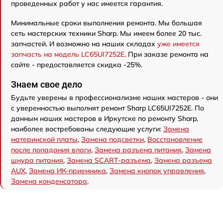
проведенных работ у нас имеется гарантия.
Минимальные сроки выполнения ремонта. Мы большая
сеть мастерских техники Sharp. Мы имеем более 20 тыс.
запчастей. И возможно на наших складах
уже имеется
запчасть на модель LC65UI7252E
. При заказе ремонта на
сайте - предоставляется скидка -25%.
Знаем свое дело
Будьте уверены в профессионализме наших мастеров - они
с уверенностью выполнят ремонт Sharp LC65UI7252E. По
данным наших мастеров в Иркутске по ремонту Sharp,
наиболее востребованы следующие услуги:
Замена
материнской платы
,
Замена подсветки
,
Восстановление
после попадания влаги
,
Замена разъема питания
,
Замена
шнура питания
,
Замена SCART-разъема
,
Замена разъема
AUX
,
Замена ИК-приемника
,
Замена кнопок управления
,
Замена конденсатора
.