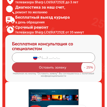
телевизора Sharp LC65UI7252E до 3 лет
Диагностика за наш счет,
ремонт по желанию
Бесплатный выезд курьера
в день обращения
Срочный ремонт
телевизора Sharp LC65UI7252E от 35 минут
Бесплатная консультация со
специалистом
Оставить заявку
Нажимая на кнопку "Оставить заявку" Вы соглашаетесь c
политикой
конфиденциальности