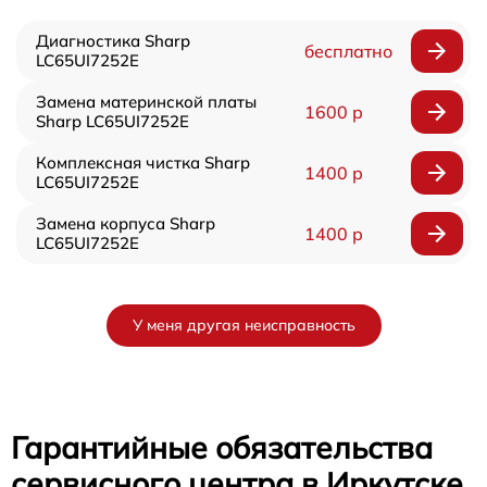
Диагностика Sharp
бесплатно
LC65UI7252E
Замена материнской платы
1600 р
Sharp LC65UI7252E
Комплексная чистка Sharp
1400 р
LC65UI7252E
Замена корпуса Sharp
1400 р
LC65UI7252E
У меня другая неисправность
Гарантийные обязательства
сервисного центра в Иркутске