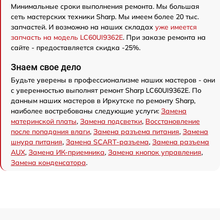
Минимальные сроки выполнения ремонта. Мы большая
сеть мастерских техники Sharp. Мы имеем более 20 тыс.
запчастей. И возможно на наших складах
уже имеется
запчасть на модель LC60UI9362E
. При заказе ремонта на
сайте - предоставляется скидка -25%.
Знаем свое дело
Будьте уверены в профессионализме наших мастеров - они
с уверенностью выполнят ремонт Sharp LC60UI9362E. По
данным наших мастеров в Иркутске по ремонту Sharp,
наиболее востребованы следующие услуги:
Замена
материнской платы
,
Замена подсветки
,
Восстановление
после попадания влаги
,
Замена разъема питания
,
Замена
шнура питания
,
Замена SCART-разъема
,
Замена разъема
AUX
,
Замена ИК-приемника
,
Замена кнопок управления
,
Замена конденсатора
.