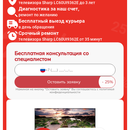
телевизора Sharp LC60UI9362E до 3 лет
Диагностика за наш счет,
ремонт по желанию
Бесплатный выезд курьера
в день обращения
Срочный ремонт
телевизора Sharp LC60UI9362E от 35 минут
Бесплатная консультация со
специалистом
Оставить заявку
Нажимая на кнопку "Оставить заявку" Вы соглашаетесь c
политикой
конфиденциальности