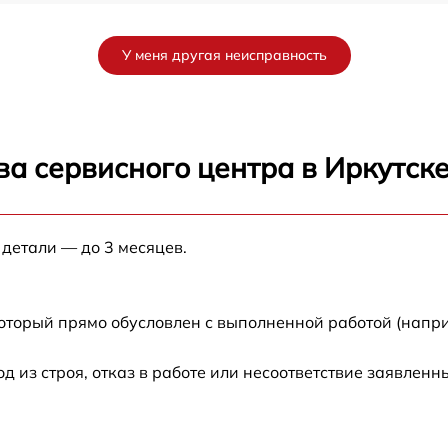
от 60 мин
У меня другая неисправность
от 60 мин
от 60 мин
а сервисного центра в Иркутск
от 60 мин
 детали — до 3 месяцев.
A
от 60 мин
от 60 мин
который прямо обусловлен с выполненной работой (напр
от 60 мин
из строя, отказ в работе или несоответствие заявлен
от 60 мин