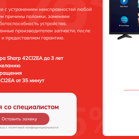
ке с устранением неисправностей любой
ем причины поломки, заменяем
ботоспособность устройства.
анные производителем запчасти, после
 и предоставляем гарантию.
ра Sharp 42CI2EA до 3 лет
 желанию
бращения
CI2EA от 35 минут
я со специалистом
Оставить заявку
есь c
политикой конфиденциальности