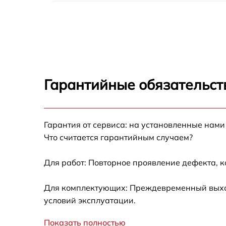
Замена USB порта Sharp 42CI2EA
Замена разъёмов (HDMI, DVI, Дисплей
порта) Sharp 42CI2EA
Замена модуля Wi-Fi Sharp 42CI2EA
Гарантийные обязательств
Ремонт цепи питания Sharp 42CI2EA
Гарантия от сервиса: на установленные нами
Прошивка блока управления Sharp 42CI2E
Что считается гарантийным случаем?
Замена лампы подсветки Sharp 42CI2EA
Для работ: Повторное проявление дефекта, 
Замена контроллера Sharp 42CI2EA
Для комплектующих: Преждевременный выход 
условий эксплуатации.
Ремонт блока управления Sharp 42CI2EA
Показать полностью