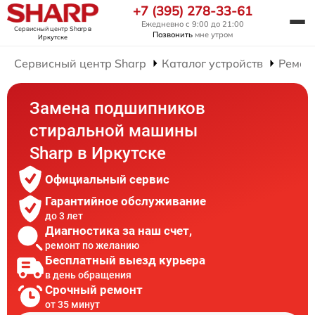
+7 (395) 278-33-61
Ежедневно с 9:00 до 21:00
Сервисный центр Sharp
в
Позвонить
мне утром
Иркутске
Сервисный центр Sharp
Каталог устройств
Ремон
Замена подшипников
стиральной машины
Sharp в Иркутске
Официальный сервис
Гарантийное обслуживание
до 3 лет
Диагностика за наш счет,
ремонт по желанию
Бесплатный выезд курьера
в день обращения
Срочный ремонт
от 35 минут