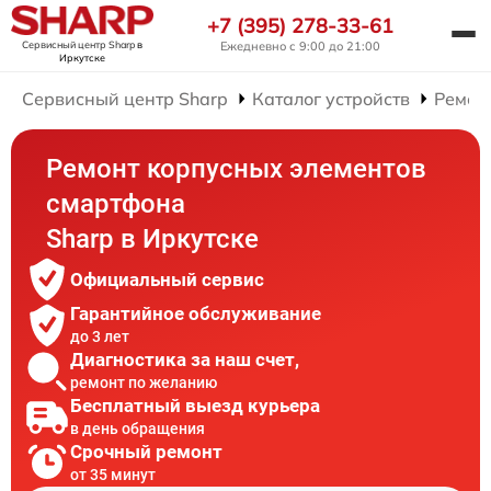
+7 (395) 278-33-61
Сервисный центр Sharp
в
Ежедневно с 9:00 до 21:00
Иркутске
Сервисный центр Sharp
Каталог устройств
Ремон
Ремонт корпусных элементов
смартфона
Sharp в Иркутске
Официальный сервис
Гарантийное обслуживание
до 3 лет
Диагностика за наш счет,
ремонт по желанию
Бесплатный выезд курьера
в день обращения
Срочный ремонт
от 35 минут