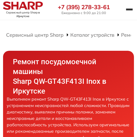
+7 (395) 278-33-61
Сервисный центр Sharp
в
Ежедневно с 9:00 до 21:00
Иркутске
Сервисный центр Sharp
Каталог устройств
Ремон
Ремонт посудомоечной
машины
Sharp QW-GT43F413I Inox в
Иркутске
Выполняем ремонт Sharp QW-GT43F413I Inox в Иркутске с
устранением неисправностей любой сложности. Проводим
диагностику, выявляем причины поломки, заменяем
неисправные детали и восстанавливаем
работоспособность устройства. Используем оригинальные
или рекомендованные производителем запчасти, после