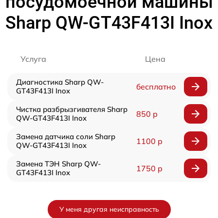
посудомоечной машины
Sharp QW-GT43F413I Inox
Услуга
Цена
Диагностика Sharp QW-
бесплатно
GT43F413I Inox
Чистка разбрызгивателя Sharp
850 р
QW-GT43F413I Inox
Замена датчика соли Sharp
1100 р
QW-GT43F413I Inox
Замена ТЭН Sharp QW-
1750 р
GT43F413I Inox
У меня другая неисправность