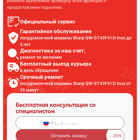
ремонта выполняем проверку всех функций и
предоставляем гарантию.
Официальный сервис
Гарантийное обслуживание
посудомоечной машины Sharp QW-GT43F413I Inox до
3 лет
Диагностика за наш счет,
ремонт по желанию
Бесплатный выезд курьера
в день обращения
Срочный ремонт
посудомоечной машины Sharp QW-GT43F413I Inox от
35 минут
Бесплатная консультация со
специалистом
Оставить заявку