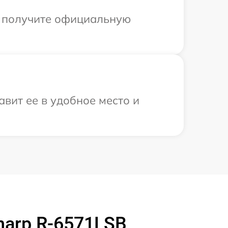
ы получите официальную
вит ее в удобное место и
arp R-6571LSB