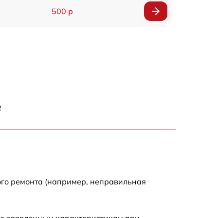
500 р
500 р
450 р
500 р
е
500 р
500 р
500 р
ого ремонта (например, неправильная
590 р