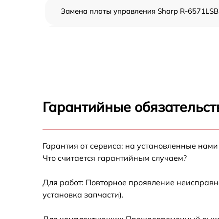
Замена платы управления Sharp R-6571LSB
Ремонт платы управления (восстановление)
Sharp R-6571LSB
Замена датчиков Sharp R-6571LSB
Замена вентилятора Sharp R-6571LSB
Гарантийные обязательств
Ремонт магнетрона Sharp R-6571LSB
Гарантия от сервиса: на установленные нами
Ремонт волновода Sharp R-6571LSB
Что считается гарантийным случаем?
Ремонт переключателей режимов Sharp R-
6571LSB
Для работ: Повторное проявление неисправн
установка запчасти).
Замена блока управления Sharp R-6571LSB