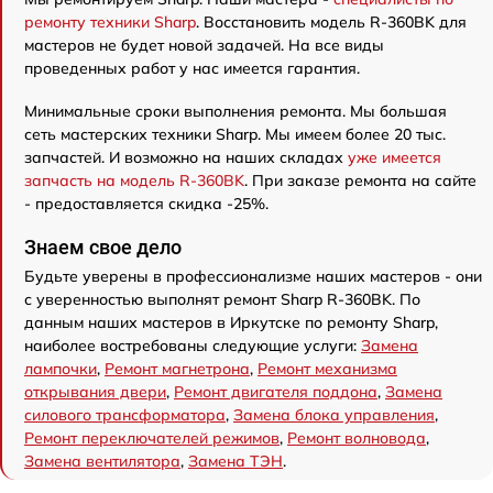
ремонту техники Sharp
. Восстановить модель R-360BK для
мастеров не будет новой задачей. На все виды
проведенных работ у нас имеется гарантия.
Минимальные сроки выполнения ремонта. Мы большая
сеть мастерских техники Sharp. Мы имеем более 20 тыс.
запчастей. И возможно на наших складах
уже имеется
запчасть на модель R-360BK
. При заказе ремонта на сайте
- предоставляется скидка -25%.
Знаем свое дело
Будьте уверены в профессионализме наших мастеров - они
с уверенностью выполнят ремонт Sharp R-360BK. По
данным наших мастеров в Иркутске по ремонту Sharp,
наиболее востребованы следующие услуги:
Замена
лампочки
,
Ремонт магнетрона
,
Ремонт механизма
открывания двери
,
Ремонт двигателя поддона
,
Замена
силового трансформатора
,
Замена блока управления
,
Ремонт переключателей режимов
,
Ремонт волновода
,
Замена вентилятора
,
Замена ТЭН
.