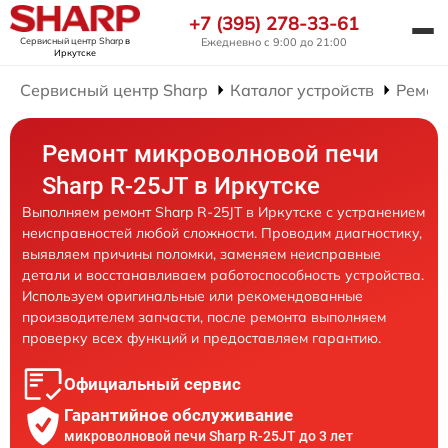
+7 (395) 278-33-61
Сервисный центр Sharp
в
Ежедневно с 9:00 до 21:00
Иркутске
Сервисный центр Sharp
Каталог устройств
Ремон
Ремонт микроволновой печи
Sharp R-25JT в Иркутске
Выполняем ремонт Sharp R-25JT в Иркутске с устранением
неисправностей любой сложности. Проводим диагностику,
выявляем причины поломки, заменяем неисправные
детали и восстанавливаем работоспособность устройства.
Используем оригинальные или рекомендованные
производителем запчасти, после ремонта выполняем
проверку всех функций и предоставляем гарантию.
Официальный сервис
Гарантийное обслуживание
микроволновой печи Sharp R-25JT до 3 лет